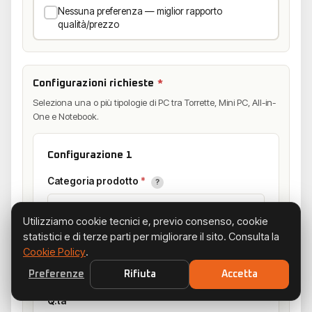
Nessuna preferenza — miglior rapporto
qualità/prezzo
Configurazioni richieste
*
Seleziona una o più tipologie di PC tra Torrette, Mini PC, All-in-
One e Notebook.
Configurazione 1
Categoria prodotto
*
?
Utilizziamo cookie tecnici e, previo consenso, cookie
statistici e di terze parti per migliorare il sito. Consulta la
Modello
*
Cookie Policy
.
Preferenze
Rifiuta
Accetta
Q.tà
*