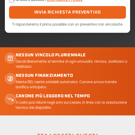
INVIA RICHIESTA PREVENTIVO
Ti risponderemo il prima possibile con un preventivo non vincolante.
NESSUN VINCOLO PLURIENNALE
Decidi liberamente al termine di ogni annualità: rinnova, sostituisci o
restituisci.
NESSUN FINANZIAMENTO
Niente RID, niente addebiti automatici. Canone annuo tramite
bonifico anticipato.
CANONE PIÙ LEGGERO NEL TEMPO
Il costo può ridursi negli anni successivi, in linea con la svalutazione
tecnica dei dispositivi.